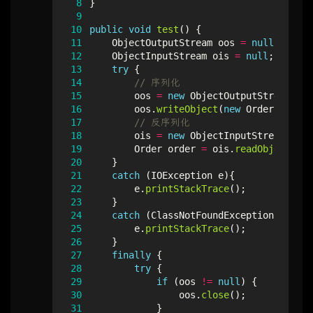
 8
}
 9
10
public
void
test
()
{
11
ObjectOutputStream
oos
=
null
;
12
ObjectInputStream
ois
=
null
;
13
try
{
14
// 序列化
15
oos
=
new
ObjectOutputStream
(
new
16
oos
.
writeObject
(
new
Order
());
17
// 反序列化
18
ois
=
new
ObjectInputStream
(
new
19
Order
order
=
ois
.
readObject
();
20
}
21
catch
(
IOException
e
){
22
e
.
printStackTrace
();
23
}
24
catch
(
ClassNotFoundException
e
){
25
e
.
printStackTrace
();
26
}
27
finally
{
28
try
{
29
if
(
oos
!=
null
)
{
30
oos
.
close
();
31
}