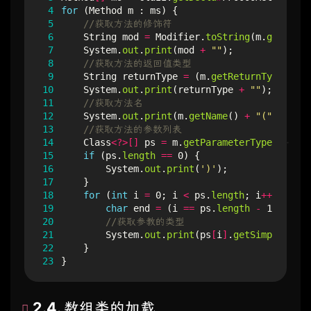
 4
for
(
Method
m
:
ms
)
{
 5
//获取方法的修饰符
 6
String
mod
=
Modifier
.
toString
(
m
.
getModif
 7
System
.
out
.
print
(
mod
+
""
);
 8
//获取方法的返回值类型
 9
String
returnType
=
(
m
.
getReturnType
()).
g
10
System
.
out
.
print
(
returnType
+
""
);
11
//获取方法名
12
System
.
out
.
print
(
m
.
getName
()
+
"("
);
13
//获取方法的参数列表
14
Class
<?>[]
ps
=
m
.
getParameterTypes
();
15
if
(
ps
.
length
==
0
)
{
16
System
.
out
.
print
(
')'
);
17
}
18
for
(
int
i
=
0
;
i
<
ps
.
length
;
i
++
)
{
19
char
end
=
(
i
==
ps
.
length
-
1
)
?
')'
20
//获取参教的类型
21
System
.
out
.
print
(
ps
[
i
]
.
getSimpleName
(
22
}
23
}
2.4. 数组类的加载