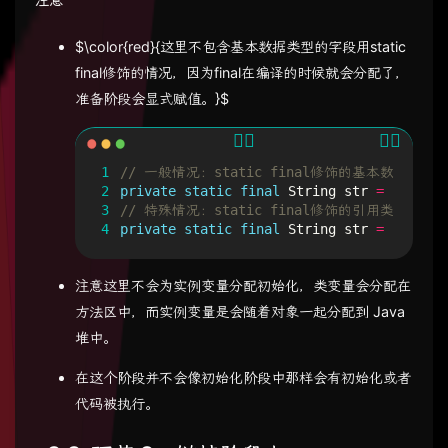
$\color{red}{这里不包含基本数据类型的字段用static
final修饰的情况，因为final在编译的时候就会分配了，
准备阶段会显式赋值。}$
1
// 一般情况：static final修饰的基本数据
2
private
static
final
String
str
=
"Hello 
3
// 特殊情况：static final修饰的引用类型
4
private
static
final
String
str
=
new
Str
注意这里不会为实例变量分配初始化，类变量会分配在
方法区中，而实例变量是会随着对象一起分配到 Java
堆中。
在这个阶段并不会像初始化阶段中那样会有初始化或者
代码被执行。