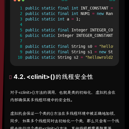
 1
public
static
final
int
INT_CONSTANT
=
10
;
 2
public
static
final
int
NUM1
=
new
Random
().
n
 3
public
static
int
a
=
1
;
 4
 5
public
static
final
Integer
INTEGER_CONSTANT1
 6
public
static
Integer
INTEGER_CONSTANT2
=
Int
 7
 8
public
static
final
String
s0
=
"helloworld0"
 9
public
static
final
String
s1
=
new
String
(
"h
10
public
static
String
s2
=
"hellowrold2"
;
4.2. <clinit>()的线程安全性
对于<clinit>()方法的调用，也就是类的初始化，虚拟机会在
内部确保其多线程环境中的安全性。
虚拟机会保证一个类的()方法在多线程环境中被正确地加锁、
同步，如果多个线程同时去初始化一个类，那么只会有一个线
程去执行这个类的<clinit>()方法，其他线程都需要阻塞等