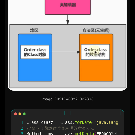
image-20210430221037898
 1
Class
clazz
=
Class
.
forName
(
"java.lang.String
 2
//获取当前运行时类声明的所有方法
 3
Method
[]
ms
=
clazz
.
getDecla
#
FF0000Methods
();