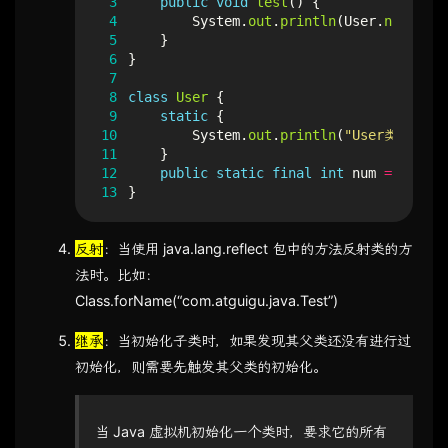
 3
public
void
test
()
{
 4
System
.
out
.
println
(
User
.
num
);
 5
}
 6
}
 7
 8
class
User
{
 9
static
{
10
System
.
out
.
println
(
"User类的初始
11
}
12
public
static
final
int
num
=
1
;
13
}
反射
：当使用 java.lang.reflect 包中的方法反射类的方
法时。比如：
Class.forName(“com.atguigu.java.Test”)
继承
：当初始化子类时，如果发现其父类还没有进行过
初始化，则需要先触发其父类的初始化。
当 Java 虚拟机初始化一个类时，要求它的所有