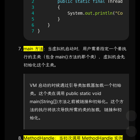
2
public
static
final
Thread
t
=
ne
3
{
4
System
.
out
.
println
(
"Compar
5
}
6
}
7
}
main 方法
：当虚拟机启动时，用户需要指定一个要执
行的主类（包含 main()方法的那个类），虚拟机会先
初始化这个主类。
VM 启动的时候通过引导类加载器加载一个初始
类。这个类在调用 public static void
main(String[])方法之前被链接和初始化。这个方
法的执行将依次导致所需的类的加载，链接和初
始化。
MethodHandle
：当初次调用 MethodHandle 实例