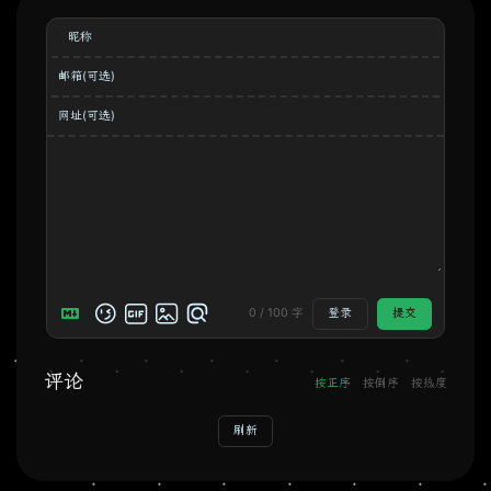
昵称
邮箱(可选)
网址(可选)
0
/
100
字
登录
提交
评论
按正序
按倒序
按热度
刷新