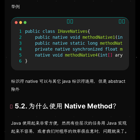
举例
1
public
class
IHaveNatives
{
2
public
native
void
methodNative1
(
int
x
);
3
public
native
static
long
methodNative2
();
4
private
native
synchronized
float
methodNa
5
native
void
methodNative4
(
int
[]
ary
)
throw
6
}
标识符 native 可以与其它 java 标识符连用，但是 abstract
除外
5.2. 为什么使用 Native Method？
Java 使用起来非常方便，然而有些层次的任务用 Java 实现
起来不容易，或者我们对程序的效率很在意时，问题就来了。