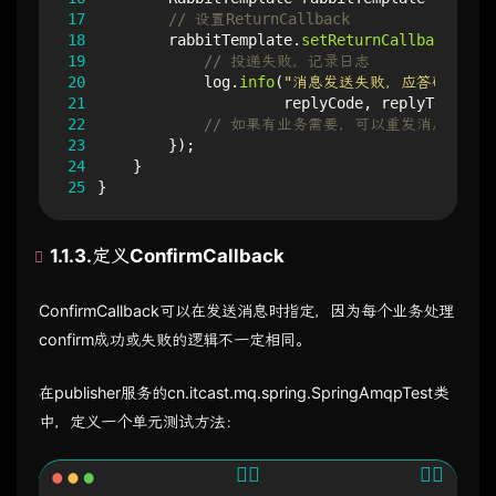
17
// 设置ReturnCallback
18
rabbitTemplate
.
setReturnCallback
((
mes
19
// 投递失败，记录日志
20
log
.
info
(
"消息发送失败，应答码{}，原因
21
replyCode
,
replyText
,
ex
22
// 如果有业务需要，可以重发消息
23
});
24
}
25
}
1.1.3.定义ConfirmCallback
ConfirmCallback可以在发送消息时指定，因为每个业务处理
confirm成功或失败的逻辑不一定相同。
在publisher服务的cn.itcast.mq.spring.SpringAmqpTest类
中，定义一个单元测试方法：