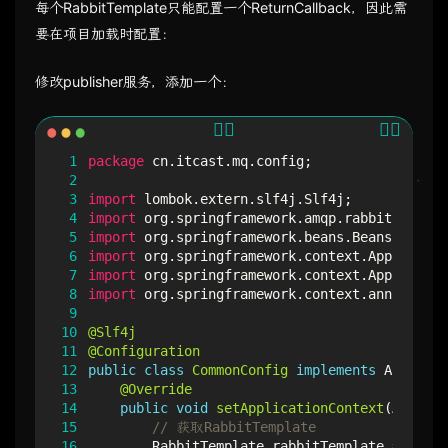
每个RabbitTemplate只能配置一个ReturnCallback，因此需
要在项目加载时配置：
修改publisher服务，添加一个：
 1
package
cn.itcast.mq.config
;
 2
 3
import
lombok.extern.slf4j.Slf4j
;
 4
import
org.springframework.amqp.rabbit.core.R
 5
import
org.springframework.beans.BeansExcepti
 6
import
org.springframework.context.Applicatio
 7
import
org.springframework.context.Applicatio
 8
import
org.springframework.context.annotation
 9
10
@Slf4j
11
@Configuration
12
public
class
CommonConfig
implements
Applicat
13
@Override
14
public
void
setApplicationContext
(
Applica
15
// 获取RabbitTemplate
16
RabbitTemplate
rabbitTemplate
=
appli