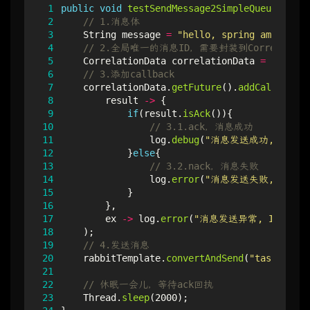
 1
public
void
testSendMessage2SimpleQueue
()
thr
 2
// 1.消息体
 3
String
message
=
"hello, spring amqp!"
;
 4
// 2.全局唯一的消息ID，需要封装到Correlation
 5
CorrelationData
correlationData
=
new
Cor
 6
// 3.添加callback
 7
correlationData
.
getFuture
().
addCallback
(
 8
result
->
{
 9
if
(
result
.
isAck
()){
10
// 3.1.ack，消息成功
11
log
.
debug
(
"消息发送成功, ID:{}
12
}
else
{
13
// 3.2.nack，消息失败
14
log
.
error
(
"消息发送失败, ID:{}
15
}
16
},
17
ex
->
log
.
error
(
"消息发送异常, ID:{}, 
18
);
19
// 4.发送消息
20
rabbitTemplate
.
convertAndSend
(
"task.direc
21
22
// 休眠一会儿，等待ack回执
23
Thread
.
sleep
(
2000
);