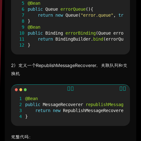
 5
@Bean
 6
public
Queue
errorQueue
(){
 7
return
new
Queue
(
"error.queue"
,
true
);
 8
}
 9
@Bean
10
public
Binding
errorBinding
(
Queue
errorQueue
,
11
return
BindingBuilder
.
bind
(
errorQueue
).
to
12
}
2）定义一个RepublishMessageRecoverer，关联队列和交
换机
1
@Bean
2
public
MessageRecoverer
republishMessageRecove
3
return
new
RepublishMessageRecoverer
(
rabbi
4
}
完整代码：