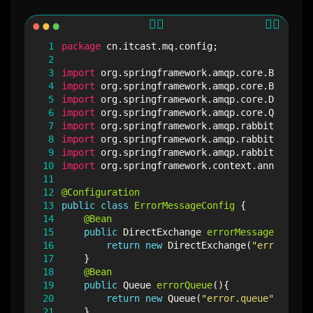
 1
package
cn.itcast.mq.config
;
 2
 3
import
org.springframework.amqp.core.Binding
;
 4
import
org.springframework.amqp.core.BindingB
 5
import
org.springframework.amqp.core.DirectEx
 6
import
org.springframework.amqp.core.Queue
;
 7
import
org.springframework.amqp.rabbit.core.R
 8
import
org.springframework.amqp.rabbit.retry.
 9
import
org.springframework.amqp.rabbit.retry.
10
import
org.springframework.context.annotation
11
12
@Configuration
13
public
class
ErrorMessageConfig
{
14
@Bean
15
public
DirectExchange
errorMessageExchang
16
return
new
DirectExchange
(
"error.dire
17
}
18
@Bean
19
public
Queue
errorQueue
(){
20
return
new
Queue
(
"error.queue"
,
true
)
21
}