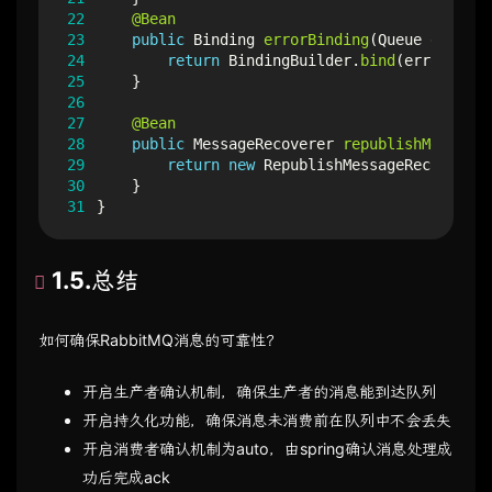
22
@Bean
23
public
Binding
errorBinding
(
Queue
errorQu
24
return
BindingBuilder
.
bind
(
errorQueue
25
}
26
27
@Bean
28
public
MessageRecoverer
republishMessageR
29
return
new
RepublishMessageRecoverer
(
30
}
31
}
1.5.总结
如何确保RabbitMQ消息的可靠性？
开启生产者确认机制，确保生产者的消息能到达队列
开启持久化功能，确保消息未消费前在队列中不会丢失
开启消费者确认机制为auto，由spring确认消息处理成
功后完成ack