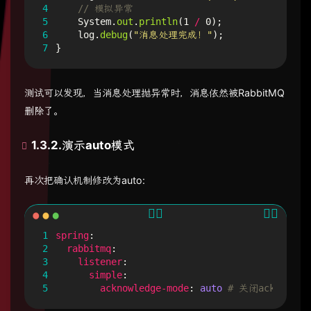
4
// 模拟异常
5
System
.
out
.
println
(
1
/
0
);
6
log
.
debug
(
"消息处理完成！"
);
7
}
测试可以发现，当消息处理抛异常时，消息依然被RabbitMQ
删除了。
1.3.2.演示auto模式
再次把确认机制修改为auto:
1
spring
:
2
rabbitmq
:
3
listener
:
4
simple
:
5
acknowledge-mode
:
auto
# 关闭ack