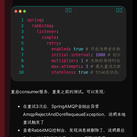
 1
spring
:
 2
rabbitmq
:
 3
listener
:
 4
simple
:
 5
retry
:
 6
enabled
:
true
# 开启消费者失败重试
 7
initial-interval
:
1000
# 初识的失败
 8
multiplier
:
1
# 失败的等待时长倍数，下次等待
 9
max-attempts
:
3
# 最大重试次数
10
stateless
:
true
# true无状态；fal
重启consumer服务，重复之前的测试。可以发现：
在重试3次后，SpringAMQP会抛出异常
AmqpRejectAndDontRequeueException，说明本地
重试触发了
查看RabbitMQ控制台，发现消息被删除了，说明最后