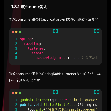
1.3.1.演示none模式
修改consumer服务的application.yml文件，添加下面内容：
1
spring
:
2
rabbitmq
:
3
listener
:
4
simple
:
5
acknowledge-mode
:
none
# 关闭ack
修改consumer服务的SpringRabbitListener类中的方法，模
拟一个消息处理异常：
1
@RabbitListener
(
queues
=
"simple.queue"
)
2
public
void
listenSimpleQueue
(
String
msg
)
{
3
log
.
info
(
"消费者接收到simple.queue的消息：【{