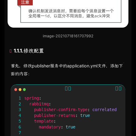
image-20210718161707992
1.1.1.修改配置
首先，修改publisher服务中的application.yml文件，添加下
面的内容：
1
spring
:
2
rabbitmq
:
3
publisher-confirm-type
:
correlated
4
publisher-returns
:
true
5
template
:
6
mandatory
:
true
7