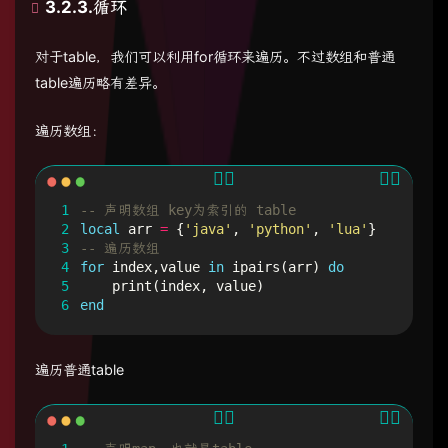
3.2.3.循环
对于table，我们可以利用for循环来遍历。不过数组和普通
table遍历略有差异。
遍历数组：
1
-- 声明数组 key为索引的 table
2
local
arr
=
{
'java'
,
'python'
,
'lua'
}
3
-- 遍历数组
4
for
index
,
value
in
ipairs
(
arr
)
do
5
print
(
index
,
value
)
6
end
遍历普通table