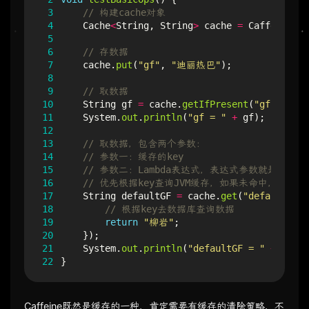
 3
// 构建cache对象
 4
Cache
<
String
,
String
>
cache
=
Caffeine
.
ne
 5
 6
// 存数据
 7
cache
.
put
(
"gf"
,
"迪丽热巴"
);
 8
 9
// 取数据
10
String
gf
=
cache
.
getIfPresent
(
"gf"
);
11
System
.
out
.
println
(
"gf = "
+
gf
);
12
13
// 取数据，包含两个参数：
14
// 参数一：缓存的key
15
// 参数二：Lambda表达式，表达式参数就是缓存
16
// 优先根据key查询JVM缓存，如果未命中，则执行
17
String
defaultGF
=
cache
.
get
(
"defaultGF"
,
18
// 根据key去数据库查询数据
19
return
"柳岩"
;
20
});
21
System
.
out
.
println
(
"defaultGF = "
+
defau
22
}
Caffeine既然是缓存的一种，肯定需要有缓存的清除策略，不