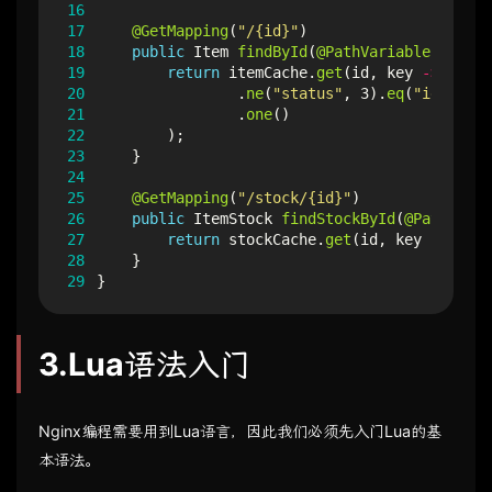
16
17
@GetMapping
(
"/{id}"
)
18
public
Item
findById
(
@PathVariable
(
"id"
)
19
return
itemCache
.
get
(
id
,
key
->
itemS
20
.
ne
(
"status"
,
3
).
eq
(
"id"
,
key
21
.
one
()
22
);
23
}
24
25
@GetMapping
(
"/stock/{id}"
)
26
public
ItemStock
findStockById
(
@PathVaria
27
return
stockCache
.
get
(
id
,
key
->
stoc
28
}
29
}
3.Lua语法入门
Nginx编程需要用到Lua语言，因此我们必须先入门Lua的基
本语法。