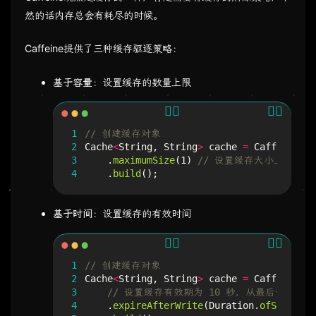
然的话内存总会有耗尽的时候。
Caffeine提供了三种缓存驱逐策略：
基于容量
：设置缓存的数量上限
1
// 创建缓存对象
2
Cache
<
String
,
String
>
cache
=
Caffeine
.
ne
3
.
maximumSize
(
1
)
// 设置缓存大小上限为 1
4
.
build
();
基于时间
：设置缓存的有效时间
1
// 创建缓存对象
2
Cache
<
String
,
String
>
cache
=
Caffeine
.
ne
3
// 设置缓存有效期为 10 秒，从最后一次写入
4
.
expireAfterWrite
(
Duration
.
ofSeconds
(