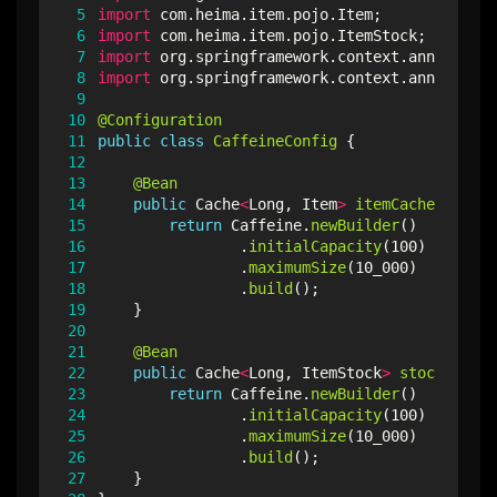
 5
import
com.heima.item.pojo.Item
;
 6
import
com.heima.item.pojo.ItemStock
;
 7
import
org.springframework.context.annotation
 8
import
org.springframework.context.annotation
 9
10
@Configuration
11
public
class
CaffeineConfig
{
12
13
@Bean
14
public
Cache
<
Long
,
Item
>
itemCache
(){
15
return
Caffeine
.
newBuilder
()
16
.
initialCapacity
(
100
)
17
.
maximumSize
(
10_000
)
18
.
build
();
19
}
20
21
@Bean
22
public
Cache
<
Long
,
ItemStock
>
stockCache
(
23
return
Caffeine
.
newBuilder
()
24
.
initialCapacity
(
100
)
25
.
maximumSize
(
10_000
)
26
.
build
();
27
}