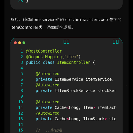
28
}
然后，修改item-service中的
包下的
com.heima.item.web
ItemController类，添加缓存逻辑：
 1
@RestController
 2
@RequestMapping
(
"item"
)
 3
public
class
ItemController
{
 4
 5
@Autowired
 6
private
IItemService
itemService
;
 7
@Autowired
 8
private
IItemStockService
stockService
;
 9
10
@Autowired
11
private
Cache
<
Long
,
Item
>
itemCache
;
12
@Autowired
13
private
Cache
<
Long
,
ItemStock
>
stockCache
14
15
// ...其它略