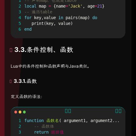
1
-- 声明map，也就是table
2
local
map
=
{
name
=
'Jack'
,
age
=
21
}
3
-- 遍历table
4
for
key
,
value
in
pairs
(
map
)
do
5
print
(
key
,
value
)
6
end
3.3.条件控制、函数
Lua中的条件控制和函数声明与Java类似。
3.3.1.函数
定义函数的语法：
1
function
函数名
(
argument1
,
argument2
...,
argu
2
-- 函数体
3
return
返回值