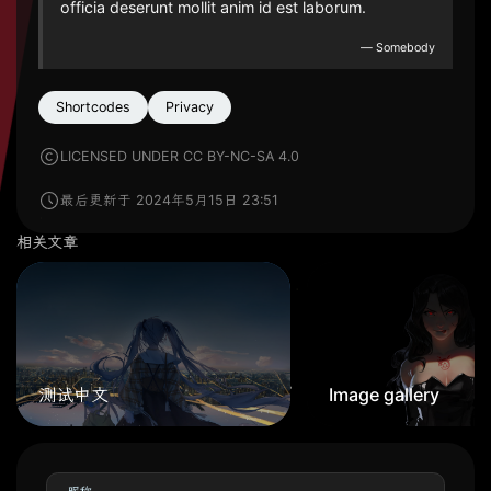
officia deserunt mollit anim id est laborum.
―
Somebody
Shortcodes
Privacy
LICENSED UNDER CC BY-NC-SA 4.0
最后更新于 2024年5月15日 23:51
相关文章
测试中文
Image gallery