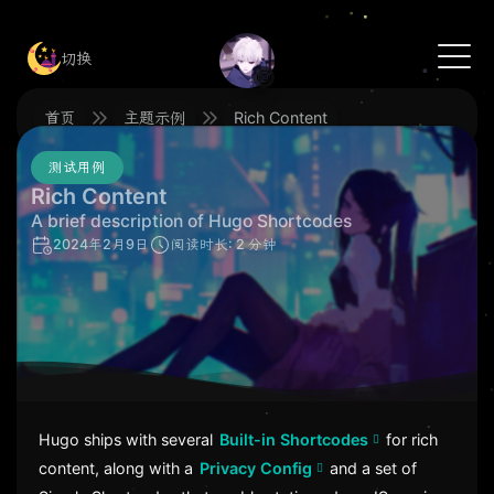
切换
🍥
首页
主题示例
Rich Content
测试用例
Rich Content
A brief description of Hugo Shortcodes
2024年2月9日
阅读时长: 2 分钟
Hugo ships with several
Built-in Shortcodes
for rich
content, along with a
Privacy Config
and a set of