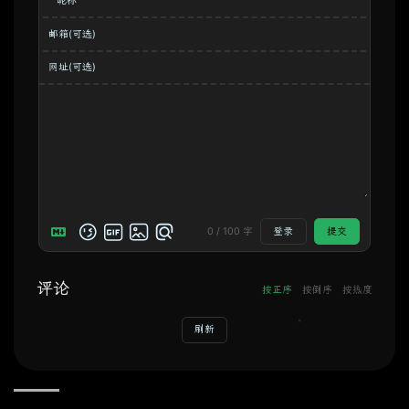
昵称
邮箱(可选)
网址(可选)
0
/
100
字
登录
提交
评论
按正序
按倒序
按热度
刷新