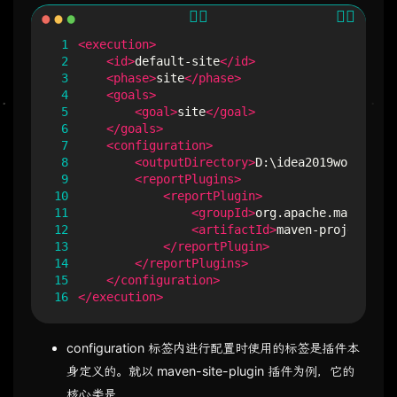
 1
<execution>
 2
<id>
default-site
</id>
 3
<phase>
site
</phase>
 4
<goals>
 5
<goal>
site
</goal>
 6
</goals>
 7
<configuration>
 8
<outputDirectory>
D:\idea2019workspace
 9
<reportPlugins>
10
<reportPlugin>
11
<groupId>
org.apache.maven.plu
12
<artifactId>
maven-project-inf
13
</reportPlugin>
14
</reportPlugins>
15
</configuration>
16
</execution>
configuration 标签内进行配置时使用的标签是插件本
身定义的。就以 maven-site-plugin 插件为例，它的
核心类是