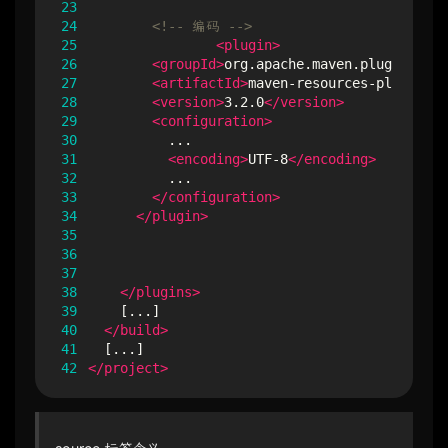
23
24
<!-- 编码 -->
25
<plugin>
26
<groupId>
org.apache.maven.plugins
</gr
27
<artifactId>
maven-resources-plugin
</a
28
<version>
3.2.0
</version>
29
<configuration>
30
31
<encoding>
UTF-8
</encoding>
32
33
</configuration>
34
</plugin>
35
36
37
38
</plugins>
39
40
</build>
41
42
</project>