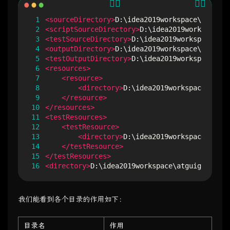
 1
<sourceDirectory>
D:\idea2019workspace\atguigu
 2
<scriptSourceDirectory>
D:\idea2019workspace\a
 3
<testSourceDirectory>
D:\idea2019workspace\atg
 4
<outputDirectory>
D:\idea2019workspace\atguigu
 5
<testOutputDirectory>
D:\idea2019workspace\atg
 6
<resources>
 7
<resource>
 8
<directory>
D:\idea2019workspace\atgui
 9
</resource>
10
</resources>
11
<testResources>
12
<testResource>
13
<directory>
D:\idea2019workspace\atgui
14
</testResource>
15
</testResources>
16
<directory>
D:\idea2019workspace\atguigu-maven
我们能看到各个目录的作用如下：
目录名
作用