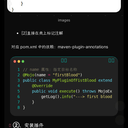
images
[2]直接在类上标记注解
​ 对应 pom.xml 中的依赖：maven-plugin-annotations
1
// name 属性：指定目标名称
2
@Mojo
(
name
=
"firstBlood"
)
3
public
class
MyPluginOfFistBlood
extends
Abstr
4
@Override
5
public
void
execute
()
throws
MojoExecution
6
getLog
().
info
(
"---> first blood <---"
)
7
}
8
}
②、安装插件