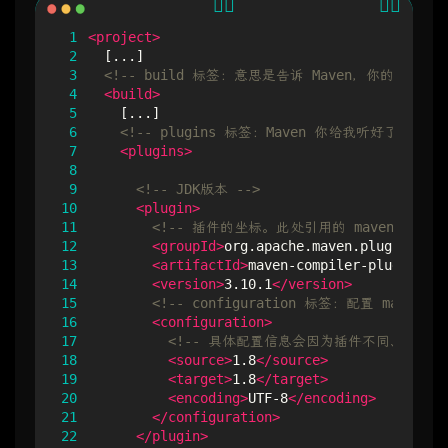
 1
<project>
 2
 3
<!-- build 标签：意思是告诉 Maven，你的构建
 4
<build>
 5
 6
<!-- plugins 标签：Maven 你给我听好了，
 7
<plugins>
 8
 9
<!-- JDK版本 -->
10
<plugin>
11
<!-- 插件的坐标。此处引用的 maven-compi
12
<groupId>
org.apache.maven.plugins
</gr
13
<artifactId>
maven-compiler-plugin
</ar
14
<version>
3.10.1
</version>
15
<!-- configuration 标签：配置 maven-co
16
<configuration>
17
<!-- 具体配置信息会因为插件不同、需求不
18
<source>
1.8
</source>
19
<target>
1.8
</target>
20
<encoding>
UTF-8
</encoding>
21
</configuration>
22
</plugin>