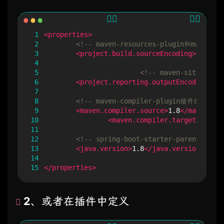
 1
<properties>
 2
<!-- maven-resources-plugin和maven
 3
<project.build.sourceEncoding>
UTF-8
</
 4
 5
<!-- maven-site-p
 6
<project.reporting.outputEncoding>
UTF
 7
 8
<!-- maven-compiler-plugin插件的默认取
 9
<maven.compiler.source>
1.8
</maven.com
10
<maven.compiler.target>
1.8
</m
11
12
<!-- spring-boot-starter-parent里
13
<java.version>
1.8
</java.version>
14
15
</properties>
2、或者在插件中定义