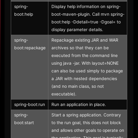
spring-
Display help information on spring-
boot:help
boot-maven-plugin. Call mvn spring-
boot:help -Ddetail=true -Dgoal=
to
display parameter details.
spring-
Repackage existing JAR and WAR
boot:repackage
archives so that they can be
executed from the command line
using java -jar. With layout=NONE
can also be used simply to package
a JAR with nested dependencies
(and no main class, so not
executable).
spring-boot:run
Run an application in place.
spring-
Start a spring application. Contrary
boot:start
to the run goal, this does not block
and allows other goals to operate on
the application. This goal is typically