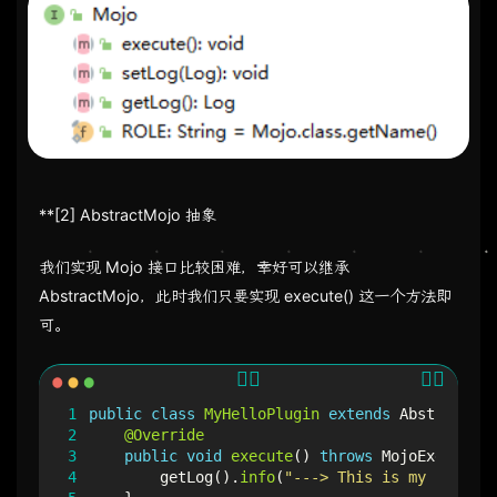
**[2] AbstractMojo 抽象
我们实现 Mojo 接口比较困难，幸好可以继承
AbstractMojo，此时我们只要实现 execute() 这一个方法即
可。
1
public
class
MyHelloPlugin
extends
AbstractMoj
2
@Override
3
public
void
execute
()
throws
MojoExecution
4
getLog
().
info
(
"---> This is my first m