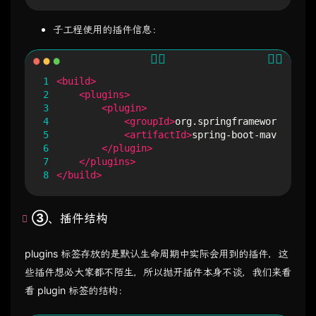
子工程使用的插件信息：
1
<build>
2
<plugins>
3
<plugin>
4
<groupId>
org.springframework.boot
<
5
<artifactId>
spring-boot-maven-plug
6
</plugin>
7
</plugins>
8
</build>
③、插件结构
plugins 标签存放的是默认生命周期中实际会用到的插件，这
些插件想必大家都不陌生，所以抛开插件本身不谈，我们来看
看 plugin 标签的结构：