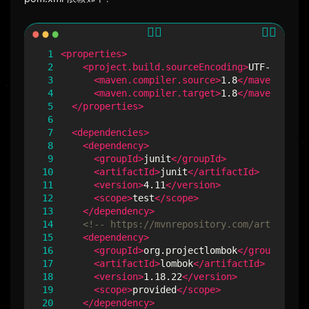
 1
<properties>
 2
<project.build.sourceEncoding>
UTF-8
</proj
 3
<maven.compiler.source>
1.8
</maven.compi
 4
<maven.compiler.target>
1.8
</maven.compi
 5
</properties>
 6
 7
<dependencies>
 8
<dependency>
 9
<groupId>
junit
</groupId>
10
<artifactId>
junit
</artifactId>
11
<version>
4.11
</version>
12
<scope>
test
</scope>
13
</dependency>
14
<!-- https://mvnrepository.com/artifact/o
15
<dependency>
16
<groupId>
org.projectlombok
</groupId>
17
<artifactId>
lombok
</artifactId>
18
<version>
1.18.22
</version>
19
<scope>
provided
</scope>
20
</dependency>