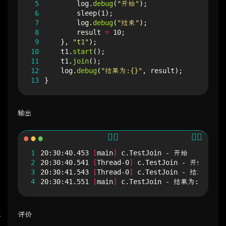
 5
log
.
debug
(
"开始"
);
 6
sleep
(
1
);
 7
log
.
debug
(
"结束"
);
 8
result
=
10
;
 9
},
"t1"
);
10
t1
.
start
();
11
t1
.
join
();
12
log
.
debug
(
"结果为:{}"
,
result
);
13
}
输出
1
20:30:40.453 
[
main
]
2
20:30:40.541 
[
Thread-0
]
3
20:30:41.543 
[
Thread-0
]
4
20:30:41.551 
[
main
]
 c.TestJoin - 结果为:10
评价