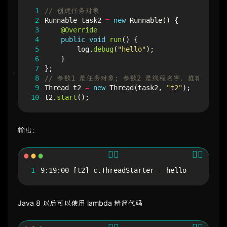
 1
// 创建任务对象
 2
Runnable
task2
=
new
Runnable
()
{
 3
@Override
 4
public
void
run
()
{
 5
log
.
debug
(
"hello"
);
 6
}
 7
};
 8
// 参数1 是任务对象; 参数2 是线程名字，推荐
 9
Thread
t2
=
new
Thread
(
task2
,
"t2"
);
10
t2
.
start
();
输出：
1
9:19:00 [t2] c.ThreadStarter - hello
Java 8 以后可以使用 lambda 精简代码