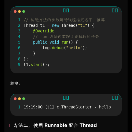
1
// 构造方法的参数是给线程指定名字，推荐
2
Thread
t1
=
new
Thread
(
"t1"
)
{
3
@Override
4
// run 方法内实现了要执行的任务
5
public
void
run
()
{
6
log
.
debug
(
"hello"
);
7
}
8
};
9
t1
.
start
();
输出：
1
19:19:00 [t1] c.ThreadStarter - hello
方法二，使用 Runnable 配合 Thread