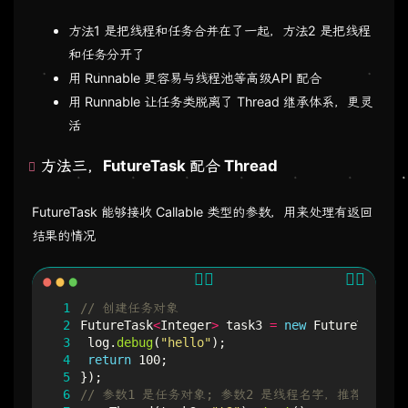
方法1 是把线程和任务合并在了一起，方法2 是把线程
和任务分开了
用 Runnable 更容易与线程池等高级API 配合
用 Runnable 让任务类脱离了 Thread 继承体系，更灵
活
方法三，FutureTask 配合 Thread
FutureTask 能够接收 Callable 类型的参数，用来处理有返回
结果的情况
 1
// 创建任务对象
 2
FutureTask
<
Integer
>
task3
=
new
FutureTask
<>
(
 3
log
.
debug
(
"hello"
);
 4
return
100
;
 5
});
 6
// 参数1 是任务对象; 参数2 是线程名字，推荐