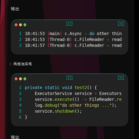
输出
1
18:41:53 
[
main
]
 c.Async - 
do
2
18:41:53 
[
Thread-0
]
 c.FileReader - 
read
[
1.mp4
3
18:41:57 
[
Thread-0
]
 c.FileReader - 
read
[
1.mp4
线程池实现
1
private
static
void
test2
()
{
2
ExecutorService
service
=
Executors
.
newFix
3
service
.
execute
(()
->
FileReader
.
read
(
Cons
4
log
.
debug
(
"do other things ..."
);
5
service
.
shutdown
();
6
}
输出