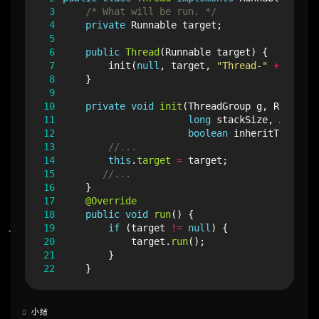
 3
/* What will be run. */
 4
private
Runnable
target
;
 5
 6
public
Thread
(
Runnable
target
)
{
 7
init
(
null
,
target
,
"Thread-"
+
nextTh
 8
}
 9
10
private
void
init
(
ThreadGroup
g
,
Runnable
11
long
stackSize
,
AccessC
12
boolean
inheritThreadLo
13
//...
14
this
.
target
=
target
;
15
//...
16
}
17
@Override
18
public
void
run
()
{
19
if
(
target
!=
null
)
{
20
target
.
run
();
21
}
22
}
小结