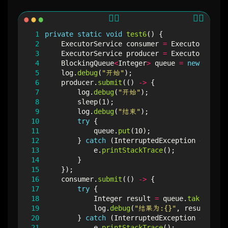
 1
private
static
void
test6
()
{
 2
ExecutorService
consumer
=
Executors
.
newF
 3
ExecutorService
producer
=
Executors
.
newF
 4
BlockingQueue
<
Integer
>
queue
=
new
Synchr
 5
log
.
debug
(
"开始"
);
 6
producer
.
submit
(()
->
{
 7
log
.
debug
(
"开始"
);
 8
sleep
(
1
);
 9
log
.
debug
(
"结束"
);
10
try
{
11
queue
.
put
(
10
);
12
}
catch
(
InterruptedException
e
)
{
13
e
.
printStackTrace
();
14
}
15
});
16
consumer
.
submit
(()
->
{
17
try
{
18
Integer
result
=
queue
.
take
();
19
log
.
debug
(
"结果为:{}"
,
result
);
20
}
catch
(
InterruptedException
e
)
{
21
e
.
printStackTrace
();