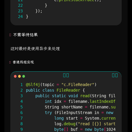
22
}
23
});
24
}
不需等待结果
这时最好是使用异步来处理
普通线程实现
 1
@Slf4j
(
topic
=
"c.FileReader"
)
 2
public
class
FileReader
{
 3
public
static
void
read
(
String
filename
)
 4
int
idx
=
filename
.
lastIndexOf
(
File
.
s
 5
String
shortName
=
filename
.
substring
 6
try
(
FileInputStream
in
=
new
FileInp
 7
long
start
=
System
.
currentTimeMi
 8
log
.
debug
(
"read [{}] start ..."
,
 9
byte
[]
buf
=
new
byte
[
1024
]
;