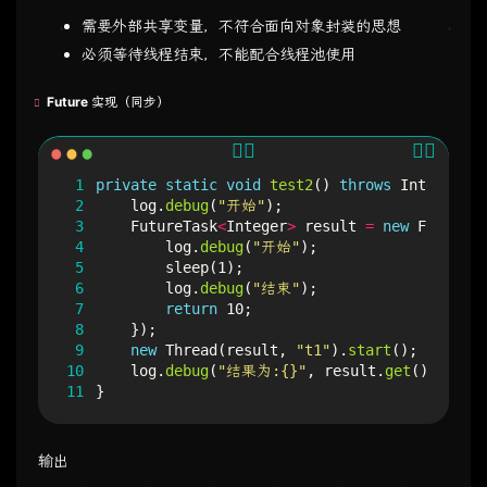
需要外部共享变量，不符合面向对象封装的思想
必须等待线程结束，不能配合线程池使用
Future 实现（同步）
 1
private
static
void
test2
()
throws
Interrupte
 2
log
.
debug
(
"开始"
);
 3
FutureTask
<
Integer
>
result
=
new
FutureTa
 4
log
.
debug
(
"开始"
);
 5
sleep
(
1
);
 6
log
.
debug
(
"结束"
);
 7
return
10
;
 8
});
 9
new
Thread
(
result
,
"t1"
).
start
();
10
log
.
debug
(
"结果为:{}"
,
result
.
get
());
11
}
输出