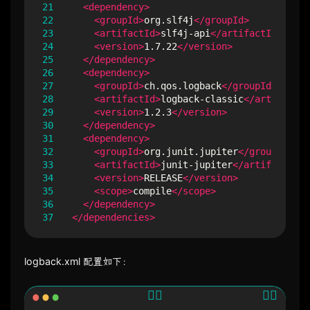
21
<dependency>
22
<groupId>
org.slf4j
</groupId>
23
<artifactId>
slf4j-api
</artifactId>
24
<version>
1.7.22
</version>
25
</dependency>
26
<dependency>
27
<groupId>
ch.qos.logback
</groupId>
28
<artifactId>
logback-classic
</artifactId
29
<version>
1.2.3
</version>
30
</dependency>
31
<dependency>
32
<groupId>
org.junit.jupiter
</groupId>
33
<artifactId>
junit-jupiter
</artifactId>
34
<version>
RELEASE
</version>
35
<scope>
compile
</scope>
36
</dependency>
37
</dependencies>
logback.xml 配置如下：