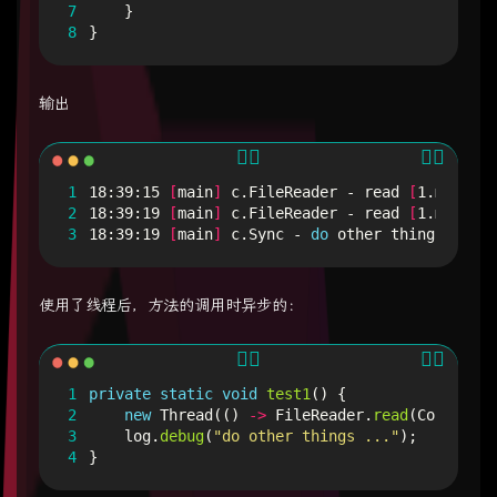
7
}
8
}
输出
1
18:39:15 
[
main
]
 c.FileReader - 
read
[
1.mp4
]
2
18:39:19 
[
main
]
 c.FileReader - 
read
[
1.mp4
]
 en
3
18:39:19 
[
main
]
 c.Sync - 
do
 other things ...
使用了线程后，方法的调用时异步的：
1
private
static
void
test1
()
{
2
new
Thread
(()
->
FileReader
.
read
(
Constants
3
log
.
debug
(
"do other things ..."
);
4
}