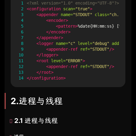
 1
<?xml version="1.0" encoding="UTF-8"?>
 2
<configuration
scan=
"true"
>
 3
<appender
name=
"STDOUT"
class=
"ch.qos.log
 4
<encoder>
 5
<pattern>
%date{HH:mm:ss} [%t] %lo
 6
</encoder>
 7
</appender>
 8
<logger
name=
"c"
level=
"debug"
additivity
 9
<appender-ref
ref=
"STDOUT"
/>
10
</logger>
11
<root
level=
"ERROR"
>
12
<appender-ref
ref=
"STDOUT"
/>
13
</root>
14
</configuration>
2.进程与线程
2.1 进程与线程