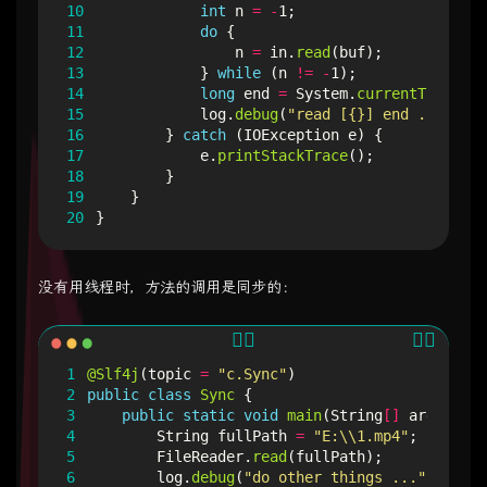
10
int
n
=
-
1
;
11
do
{
12
n
=
in
.
read
(
buf
);
13
}
while
(
n
!=
-
1
);
14
long
end
=
System
.
currentTimeMill
15
log
.
debug
(
"read [{}] end ... cost
16
}
catch
(
IOException
e
)
{
17
e
.
printStackTrace
();
18
}
19
}
20
}
没有用线程时，方法的调用是同步的：
1
@Slf4j
(
topic
=
"c.Sync"
)
2
public
class
Sync
{
3
public
static
void
main
(
String
[]
args
)
{
4
String
fullPath
=
"E:\\1.mp4"
;
5
FileReader
.
read
(
fullPath
);
6
log
.
debug
(
"do other things ..."
);