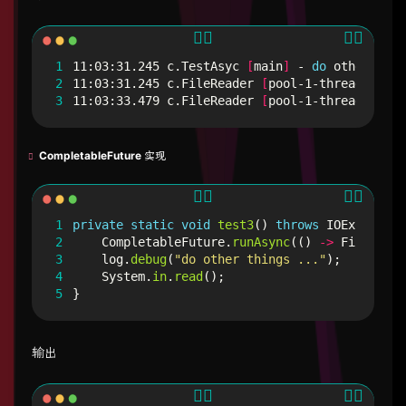
1
11:03:31.245 c.TestAsyc 
[
main
]
 - 
do
2
11:03:31.245 c.FileReader 
[
pool-1-thread-1
]
 - 
3
11:03:33.479 c.FileReader 
[
pool-1-thread-1
]
 - 
CompletableFuture 实现
1
private
static
void
test3
()
throws
IOException
2
CompletableFuture
.
runAsync
(()
->
FileReade
3
log
.
debug
(
"do other things ..."
);
4
System
.
in
.
read
();
5
}
输出