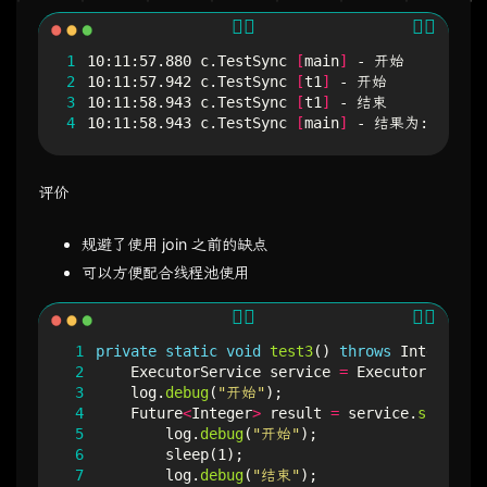
1
10:11:57.880 c.TestSync 
[
main
]
2
10:11:57.942 c.TestSync 
[
t1
]
3
10:11:58.943 c.TestSync 
[
t1
]
4
10:11:58.943 c.TestSync 
[
main
]
 - 结果为:10
评价
规避了使用 join 之前的缺点
可以方便配合线程池使用
 1
private
static
void
test3
()
throws
Interrupte
 2
ExecutorService
service
=
Executors
.
newFi
 3
log
.
debug
(
"开始"
);
 4
Future
<
Integer
>
result
=
service
.
submit
((
 5
log
.
debug
(
"开始"
);
 6
sleep
(
1
);
 7
log
.
debug
(
"结束"
);