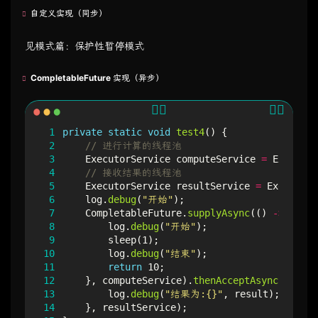
自定义实现（同步）
见模式篇：保护性暂停模式
CompletableFuture 实现（异步）
 1
private
static
void
test4
()
{
 2
// 进行计算的线程池
 3
ExecutorService
computeService
=
Executor
 4
// 接收结果的线程池
 5
ExecutorService
resultService
=
Executors
 6
log
.
debug
(
"开始"
);
 7
CompletableFuture
.
supplyAsync
(()
->
{
 8
log
.
debug
(
"开始"
);
 9
sleep
(
1
);
10
log
.
debug
(
"结束"
);
11
return
10
;
12
},
computeService
).
thenAcceptAsync
((
resul
13
log
.
debug
(
"结果为:{}"
,
result
);
14
},
resultService
);